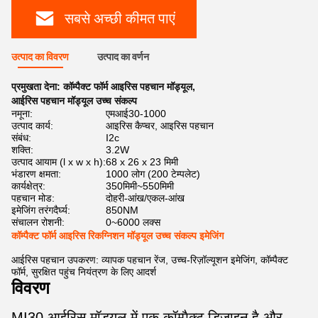
सबसे अच्छी कीमत पाएं
उत्पाद का विवरण
उत्पाद का वर्णन
प्रमुखता देना:
कॉम्पैक्ट फॉर्म आइरिस पहचान मॉड्यूल
,
आईरिस पहचान मॉड्यूल उच्च संकल्प
नमूना:
एमआई30-1000
उत्पाद कार्य:
आइरिस कैप्चर, आइरिस पहचान
संबंध:
I2c
शक्ति:
3.2W
उत्पाद आयाम (l x w x h):
68 x 26 x 23 मिमी
भंडारण क्षमता:
1000 लोग (200 टेम्पलेट)
कार्यक्षेत्र:
350मिमी~550मिमी
पहचान मोड:
दोहरी-आंख/एकल-आंख
इमेजिंग तरंगदैर्घ्य:
850NM
संचालन रोशनी:
0~6000 लक्स
कॉम्पैक्ट फॉर्म आइरिस रिकग्निशन मॉड्यूल उच्च संकल्प इमेजिंग
आईरिस पहचान उपकरण: व्यापक पहचान रेंज, उच्च-रिज़ॉल्यूशन इमेजिंग, कॉम्पैक्ट
फॉर्म, सुरक्षित पहुंच नियंत्रण के लिए आदर्श
विवरण
MI30 आईरिस मॉड्यूल में एक कॉम्पैक्ट डिजाइन है और