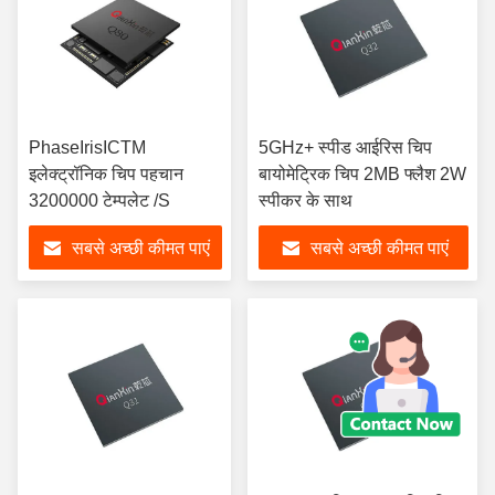
PhaseIrisICTM
5GHz+ स्पीड आईरिस चिप
इलेक्ट्रॉनिक चिप पहचान
बायोमेट्रिक चिप 2MB फ्लैश 2W
3200000 टेम्पलेट /S
स्पीकर के साथ
सबसे अच्छी कीमत पाएं
सबसे अच्छी कीमत पाएं