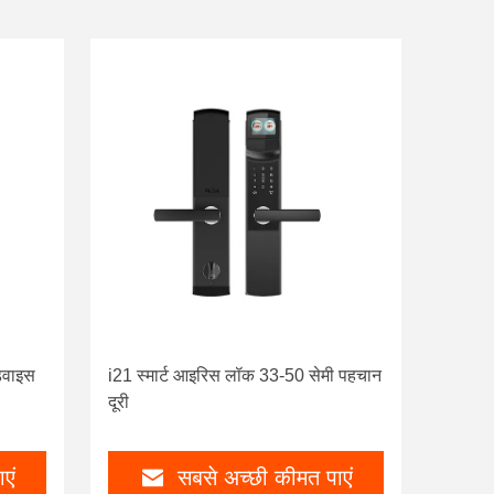
िवाइस
i21 स्मार्ट आइरिस लॉक 33-50 सेमी पहचान
दूरी
एं
सबसे अच्छी कीमत पाएं