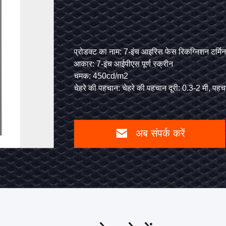
बायोमेट्रिक
पहचान
के
मोड
प्रोडक्ट का नाम: 7-इंच आइरिस फेस रिकग्निशन ट
चेहरा पहचान/फिंगरप्रिंट पहचान/एनएफसी कार्ड/पासवर्ड, आदि।
आकार: 7-इंच आईपीएस पूर्ण स्क्रीन
साथ
चमक: 450cd/m2
7-
पयोगकर्ता
चेहरे की पहचान: चेहरे की पहचान दूरी: 0.3-2 मी
इंच
आईरिस
अब
फेस
संपर्क
रिकग्निशन
करें
टर्मिनल