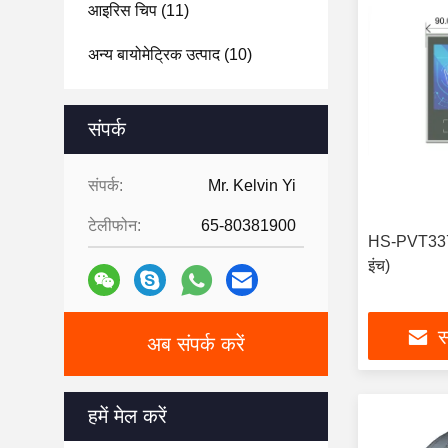
आइरिस चिप
(11)
अन्य बायोमेट्रिक उत्पाद
(10)
संपर्क
संपर्क:
Mr. Kelvin Yi
टेलीफोन:
65-80381900
HS-PVT337 पा
इंच)
स
अब संपर्क करें
हमें मेल करें