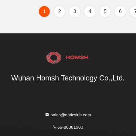
1
2
3
4
5
6
Wuhan Homsh Technology Co.,Ltd.
sales@opticsiris.com
65-80381900