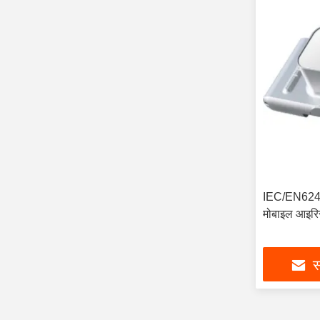
IEC/EN6247
मोबाइल आइरि
स