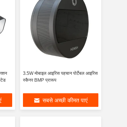
निशन
3.5W मोबाइल आइरिस पहचान पोर्टेबल आइरिस
टेड
स्कैनर BMP प्रारूप
ं
सबसे अच्छी कीमत पाएं