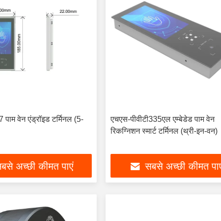
म वेन एंड्रॉइड टर्मिनल (5-
एचएस-पीवीटी335एल एम्बेडेड पाम वेन
रिकग्निशन स्मार्ट टर्मिनल (थ्री-इन-वन)
बसे अच्छी कीमत पाएं
सबसे अच्छी कीमत पाए