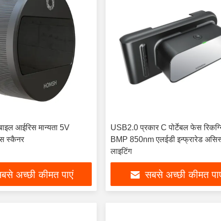
मोबाइल आईरिस मान्यता 5V
USB2.0 प्रकार C पोर्टेबल फेस रिकग्
स स्कैनर
BMP 850nm एलईडी इन्फ्रारेड असिस्
लाइटिंग
बसे अच्छी कीमत पाएं
सबसे अच्छी कीमत पाए