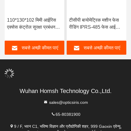
110*130*102 मिमी आईरिस
टीसीपी बायोमेट्रिक मशीन फेस
एक्सेस कंट्रोल सुरक्षा प्रबंधन
रीडिंग IPRS-485 फेस आईडी
प्रणाली
मशीन फॉर अटेंडेंस
सबसे अच्छी कीमत पाएं
सबसे अच्छी कीमत पाएं
Wuhan Homsh Technology Co.,Ltd.
sales@opticsiris.com
65-80381900
9 / F, भवन C1, भविष्य विज्ञान और प्रौद्योगिकी शहर, 999 Gaoxin एवेन्यू,