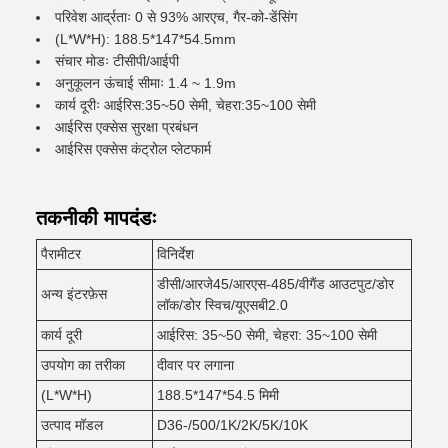
परिवेश आर्द्रताः 0 से 93% आरएच, गैर-को-डेंसिंग
(L*W*H): 188.5*147*54.5mm
संचार मोडः टीसीपी/आईपी
अनुकूलन ऊंचाई सीमाः 1.4 ~ 1.9m
कार्य दूरीः आईरिस:35~50 सेमी, चेहरा:35~100 सेमी
आईरिस एक्सेस सुरक्षा प्रबंधन
आईरिस एक्सेस कंट्रोल प्लेटफार्म
तकनीकी मापदंडः
पैरामीटर
विनिर्देश
डीसी/आरजे45/आरएस-485/वीगैंड आउटपुट/डोर
अन्य इंटरफ़ेस
लॉक/डोर स्विच/यूएसबी2.0
कार्य दूरी
आईरिस: 35~50 सेमी, चेहरा: 35~100 सेमी
उपयोग का तरीका
दीवार पर लगाना
(L*W*H)
188.5*147*54.5 मिमी
उत्पाद मॉडल
D36-/500/1K/2K/5K/10K