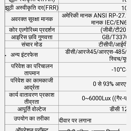
-
(FRR)
झूठी अस्वीकृति दर
10
अमेरिकी मानक ANSI RP-27.1-96
अवरक्त सुरक्षा मानक
मानक IEC/EN624
कोर एल्गोरिथ्म प्रदर्शन
(जीबी/टी209
आइरिस छवि गुणवत्ता
GB/T33767
संचार मोड
टीसीपी/आईपी
डीसी/आरजे45/आरएस-485/वीग
अन्य इंटरफेस
स्विच/यूए
परिवेश का परिचालन
-10°C~
तापमान
परिवेश का कामकाजी
0 से 93% आरएच, 
आर्द्रता
कार्य वातावरण प्रकाश
0~6000Lux ((गैर-प्रत्यक
तीव्रता
आपूर्ति वोल्टेज
डीसी 1
उपयोग का तरीका
दीवार पर लगाना
ऑपरेशन प्रॉम्प्ट