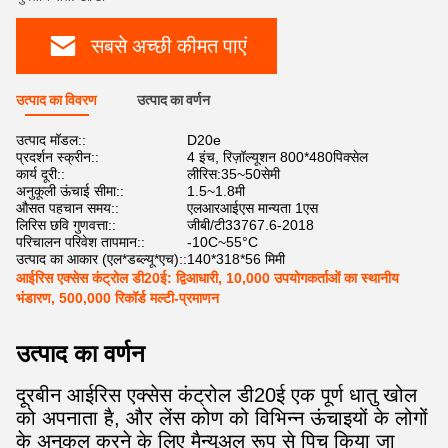
सबसे अच्छी कीमत पाएं
उत्पाद का विवरण
उत्पाद का वर्णन
उत्पाद मॉडल::
D20e
प्रदर्शन स्क्रीन::
4 इंच, रिज़ॉल्यूशन 800*480पिक्सेल
कार्य दूरी::
लीरिस:35~50सेमी
अनुकूली ऊंचाई सीमा::
1.5~1.8मी
औसत पहचान समय::
एलआरआईएस मान्यता 1एस
लिरिस छवि गुणवत्ता::
जीबी/टी33767.6-2018
परिचालन परिवेश तापमान::
-10C~55°C
उत्पाद का आकार (एल*डब्ल्यू*एच)::
140*318*56 मिमी
आईरिस एक्सेस कंट्रोल डी20ई: द्विआधारी, 10,000 उपयोगकर्ताओं का स्थानीय
भंडारण, 500,000 रिकॉर्ड मल्टी-प्रमाणन
उत्पाद का वर्णन
दूरबीन आईरिस एक्सेस कंट्रोल डी20ई एक पूर्ण धातु खोल
को अपनाता है, और लेंस कोण को विभिन्न ऊंचाइयों के लोगों
के अनुकूल करने के लिए मैन्युअल रूप से पिच किया जा