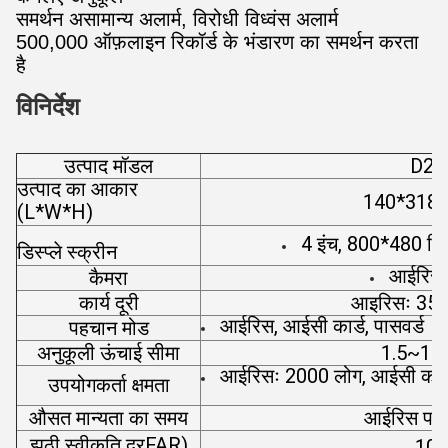
समर्थन असामान्य अलार्म, विरोधी विध्वंस अलार्म
500,000 ऑफ़लाइन रिकॉर्ड के भंडारण का समर्थन करता
है
विनिर्देश
उत्पाद मॉडल
D20
उत्पाद का आकार
140*318*5
(L*W*H)
4 इंच, 800*480 पिक
डिस्प्ले स्क्रीन
आईरिस
कैमरा
कार्य दूरी
आइरिसः 35 स
आईरिस, आईसी कार्ड, पासवर्ड
पहचान मोड
अनुकूली ऊंचाई सीमा
1.5~1.8
आईरिसः 2000 लोग, आईसी कार
उपयोगकर्ता क्षमता
औसत मान्यता का समय
आईरिस पह
-
झूठी स्वीकृति दर
FAR)
10