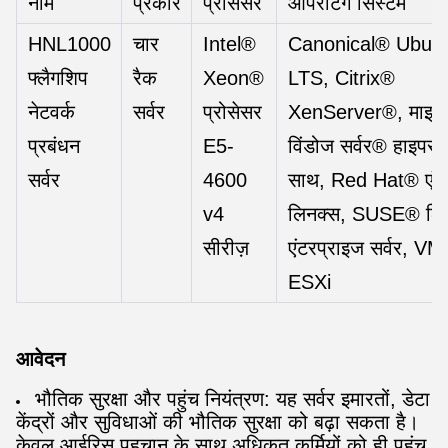
नाम
प्रकार
प्रोसेसर
ऑपरेटिंग सिस्टम
HNL1000
चार
Intel®
Canonical® Ubun
फ्लैगशिप
रैक
Xeon®
LTS, Citrix®
नेटवर्क
सर्वर
प्रोसेसर
XenServer®, माइक्र
प्रबंधन
E5-
विंडोज सर्वर® हाइपर-व
सर्वर
4600
साथ, Red Hat® एंटर
v4
लिनक्स, SUSE® लि
सीरीज़
एंटरप्राइज सर्वर, 
ESXi
आवेदन
भौतिक सुरक्षा और पहुंच नियंत्रण: यह सर्वर इमारतों, डेटा
केंद्रों और सुविधाओं की भौतिक सुरक्षा को बढ़ा सकता है।
केवल आईरिस पहचान के साथ अधिकृत कर्मियों को ही पहुंच