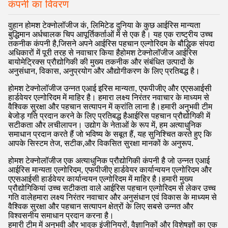
कंपनी का विवरण
वुहान होमश टेक्नोलॉजीज कं, लिमिटेड दुनिया के कुछ आईरिस मान्यता
बुद्धिमान अर्धचालक चिप आपूर्तिकर्ताओं में से एक है। यह एक राष्ट्रीय उच्च
तकनीक कंपनी है,जिसने अपने आईरिस पहचान एल्गोरिदम के बौद्धिक संपदा
अधिकारों में पूरी तरह से नवाचार किया हैहोमश टेक्नोलॉजीज आईरिस
बायोमेट्रिक्स प्रौद्योगिकी की मुख्य तकनीक और संबंधित उत्पादों के
अनुसंधान, विकास, अनुप्रयोग और औद्योगीकरण के लिए प्रतिबद्ध है।
होमश टेक्नोलॉजीज उन्नत एआई इरिस मान्यता, एफपीजीए और एएसआईसी
हार्डवेयर एल्गोरिदम में माहिर है। हमारा लक्ष्य निरंतर नवाचार के माध्यम से
वैश्विक सुरक्षा और पहचान सत्यापन में क्रांति लाना है।हमारी अनुभवी टीम
बेजोड़ गति प्रदान करने के लिए प्रतिबद्ध हैआईरिस पहचान प्रौद्योगिकी में
सटीकता और लचीलापन। उद्योग के नेताओं के रूप में, हम अत्याधुनिक
समाधान प्रदान करते हैं जो भविष्य के सबूत हैं, यह सुनिश्चित करते हुए कि
आपके सिस्टम तेज, सटीक,और विकसित सुरक्षा मानकों के अनुरूप.
होमश टेक्नोलॉजीज एक अत्याधुनिक प्रौद्योगिकी कंपनी है जो उन्नत एआई
आईरिस मान्यता एल्गोरिदम, एफपीजीए हार्डवेयर कार्यान्वयन एल्गोरिदम और
एएसआईसी हार्डवेयर कार्यान्वयन एल्गोरिदम में माहिर है।हमारी मुख्य
प्रौद्योगिकियां उच्च सटीकता वाले आईरिस पहचान एल्गोरिदम से लेकर उच्च
गति वालेहमारा लक्ष्य निरंतर नवाचार और अनुसंधान एवं विकास के माध्यम से
वैश्विक सुरक्षा और पहचान सत्यापन क्षेत्रों के लिए सबसे उन्नत और
विश्वसनीय समाधान प्रदान करना है।
हमारी टीम में अनुभवी और भावुक इंजीनियरों, वैज्ञानिकों और विशेषज्ञों का एक