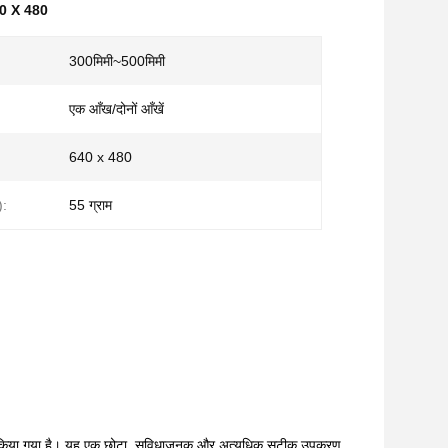
40 X 480
300मिमी~500मिमी
एक आँख/दोनों आँखें
640 x 480
):
55 ग्राम
िज़ाइन किया गया है। यह एक छोटा, सुविधाजनक और अत्यधिक सटीक उपकरण