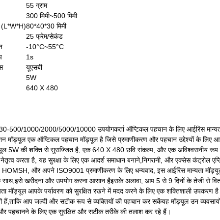
55 ग्राम
300 मिमी~500 मिमी
म (L*W*H)
80*40*30 मिमी
25 फ्रेम/सेकंड
न
-10°C~55°C
य
1s
ेस
यूएसबी
5W
640 X 480
00/1000/2000/5000/10000 उपयोगकर्ता ऑप्टिकल पहचान के लिए आईरिस मान्यता
न मॉड्यूल एक ऑप्टिकल पहचान मॉड्यूल है जिसे प्रमाणीकरण और पहचान उद्देश्यों के लिए 
्यूल 5W की शक्ति से सुसज्जित है, एक 640 X 480 छवि संकल्प, और एक अविश्वसनीय रूप
का नेतृत्व करता है, यह सुरक्षा के लिए एक आदर्श समाधान बनाने,निगरानी, और एक्सेस कंट्रोल ए
ाम, HOMSH, और अपने ISO9001 प्रमाणीकरण के लिए धन्यवाद, इस आईरिस मान्यता मॉड्यूल
 के साथ,इसे खरीदना और उपयोग करना आसान हैइसके अलावा, आप 5 से 9 दिनों के तेजी से वि
ता मॉड्यूल आपके पर्यावरण को सुरक्षित रखने में मदद करने के लिए एक शक्तिशाली उपकरण 
 हैं,ताकि आप जल्दी और सटीक रूप से व्यक्तियों की पहचान कर सकेंयह मॉड्यूल उन व्यवसायों,
और पहचानने के लिए एक सुरक्षित और सटीक तरीके की तलाश कर रहे हैं।