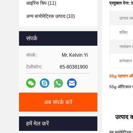
आइरिस चिप
(11)
प्रमुखता देना:
5
अन्य बायोमेट्रिक उत्पाद
(10)
उत्पाद कार
शक्ति:
संपर्क
नामांकन
संपर्क:
Mr. Kelvin Yi
कनेक्शन 
टेलीफोन:
65-80381900
55g पहचान ऑप
55g ऑप्टिकल 
अब संपर्क करें
उत्पाद क
हमें मेल करें
यह बायोमेट्रिक