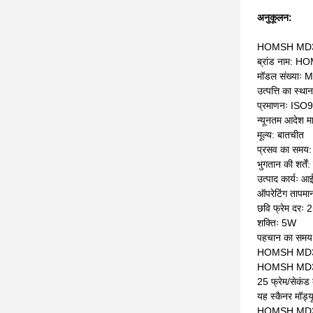
अनुकूलन:
HOMSH MD30-
ब्रांड नाम: 
मॉडल संख्याः
उत्पत्ति का स्था
प्रमाणनः ISO
न्यूनतम आदेश मा
मूल्य: बातचीत
प्रसव का समय:
भुगतान की शर्तें:
उत्पाद कार्यः 
ऑपरेटिंग ताप
छवि फ्रेम दरः 2
शक्तिः 5W
पहचान का समयः
HOMSH MD30-50
HOMSH MD30 आइ
25 फ्रेम/सेकंड
यह स्कैनर मॉड्
HOMSH MD30 आईर