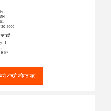
चीन
OMSH
001
मडी30-2000
ी शर्तें
्रा: 1
ed
-9 दिन
ी
बसे अच्छी कीमत पाएं