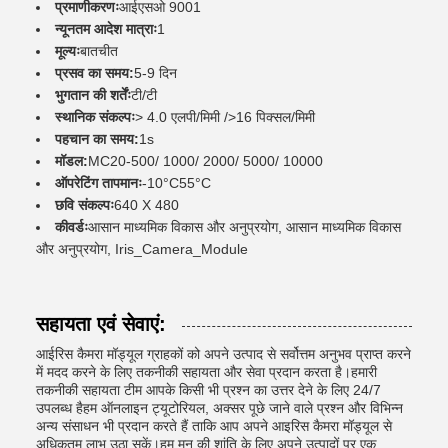
प्रमाणीकरणः
आईएसओ 9001
न्यूनतम आदेश मात्राः
1
मूल्यः
बातचीत
प्रसव का समय:
5-9 दिन
भुगतान की शर्तेंः
टी/टी
स्थानिक संकल्पः
> 4.0 एलपी/मिमी />16 पिक्सल/मिमी
पहचान का समय:
1s
मॉडल:
MC20-500/ 1000/ 2000/ 5000/ 10000
ऑपरेटिंग तापमानः
-10°C55°C
छवि संकल्पः
640 X 480
कीवर्डः
आसान माध्यमिक विकास और अनुप्रयोग, आसान माध्यमिक विकास
और अनुप्रयोग, Iris_Camera_Module
सहायता एवं सेवाएं:
आईरिस कैमरा मॉड्यूल ग्राहकों को अपने उत्पाद से सर्वोत्तम अनुभव प्राप्त करने
में मदद करने के लिए तकनीकी सहायता और सेवा प्रदान करता है।हमारी
तकनीकी सहायता टीम आपके किसी भी प्रश्न का उत्तर देने के लिए 24/7
उपलब्ध हैहम ऑनलाइन ट्यूटोरियल, अक्सर पूछे जाने वाले प्रश्न और विभिन्न
अन्य संसाधन भी प्रदान करते हैं ताकि आप अपने आइरिस कैमरा मॉड्यूल से
अधिकतम लाभ उठा सकें।हम मन की शांति के लिए अपने उत्पादों पर एक