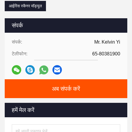
आईरिस स्कैनर मॉड्यूल
संपर्क
संपर्क:
Mr. Kelvin Yi
टेलीफोन:
65-80381900
अब संपर्क करें
हमें मेल करें