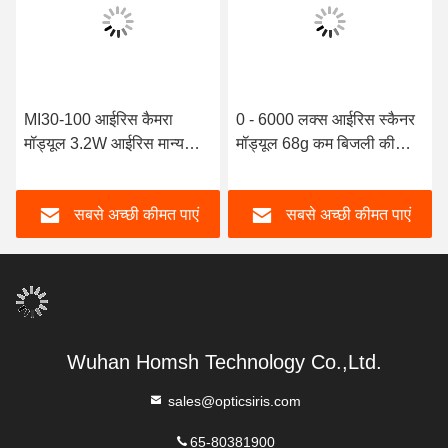
MI30-100 आईरिस कैमरा
0 - 6000 लक्स आईरिस स्कैनर
मॉड्यूल 3.2W आईरिस मान्यता
मॉड्यूल 68g कम बिजली की
मॉड्यूल 850nm इमेजिंग बैंड
खपत
सबसे अच्छी कीमत पाएं
सबसे अच्छी कीमत पाएं
Wuhan Homsh Technology Co.,Ltd.
sales@opticsiris.com
65-80381900