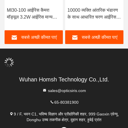
MI30-100 आईरिस कैमरा
10000 व्यक्ति आंतरिक भंडारण
मॉड्यूल 3.2W आईरिस मान्यता
के साथ आधारित चरण आईरिस
मॉड्यूल 850nm इमेजिंग बैंड
आई 2 सी मॉड्यूल अर्डिनो
एल्गोरिथ्म
सबसे अच्छी कीमत पाएं
सबसे अच्छी कीमत पाएं
Wuhan Homsh Technology Co.,Ltd.
sales@opticsiris.com
65-80381900
9 / F, भवन C1, भविष्य विज्ञान और प्रौद्योगिकी शहर, 999 Gaoxin एवेन्यू,
Donghu उच्च तकनीक क्षेत्र, वुहान शहर, हुबेई प्रांत