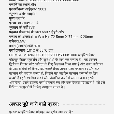
मॉडल संख्याः
MD20-500/1000/2000/5000/1000
उत्पत्ति का स्थान:
चीन
प्रमाणीकरणः
आईएसओ 9001
न्यूनतम आदेश मात्राः
1
मूल्यः
बातचीत
प्रसव का समय:
5-9 दिन
भुगतान की शर्तेंः
टी/टी
पहचान मोडः
कोई भी एकल आंख / दोहरी आंख
उत्पाद का आकारः
(L x W x H): 72.5mm X 77mm X 28mm
शक्तिः
3.5W
वजन (सामान्य):
68 ग्राम
कार्य तापमानः
-10°C से 55°C तक
HOMSH MD20-500/1000/2000/5000/1000 आईरिस कैमरा
मॉड्यूल बेहतर प्रदर्शन और सुविधाओं के साथ एक उत्पाद है। यह आसान
द्वितीयक विकास और आवेदन के लिए डिज़ाइन किया गया है,और उच्च सटीकता
के साथ छवियों को कैप्चर कर सकते हैंयह उत्पाद उच्च पहचान दर और तेज
पहचान गति प्रदान करता है, जिससे यह आइरिस पहचान प्रणाली के लिए
आदर्श है।इसे स्थापित करने और संचालित करने में आसान बनानाइसके
अतिरिक्त, इसमें उत्कृष्ट कार्य तापमान रेंज और एक टिकाऊ डिजाइन है, जो इसे
विभिन्न अनुप्रयोगों के लिए उपयुक्त बनाता है।
अक्सर पूछे जाने वाले प्रश्न:
प्रश्न: आईरिस कैमरा मॉड्यूल का ब्रांड नाम क्या है?