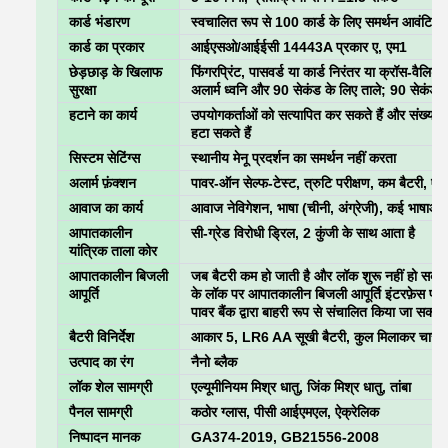
कार्ड भंडारण
स्वचालित रूप से 100 कार्ड के लिए समर्थन आवंटित 
कार्ड का प्रकार
आईएसओ/आईईसी 14443A प्रकार ए, एम1
छेड़छाड़ के खिलाफ
फिंगरप्रिंट, पासवर्ड या कार्ड निरंतर या क्रॉस-वैलिडे
सुरक्षा
अलार्म ध्वनि और 90 सेकंड के लिए ताले; 90 सेकंड क
हटाने का कार्य
उपयोगकर्ताओं को सत्यापित कर सकते हैं और संख्या द्
हटा सकते हैं
सिस्टम सेटिंग्स
स्थानीय मेनू प्रदर्शन का समर्थन नहीं करता
अलार्म फ़ंक्शन
पावर-ऑन सेल्फ-टेस्ट, त्रुटि परीक्षण, कम बैटरी, एंटी
आवाज का कार्य
आवाज नेविगेशन, भाषा (चीनी, अंग्रेजी), कई भाषाओं 
आपातकालीन
सी-ग्रेड विरोधी ड्रिल, 2 कुंजी के साथ आता है
यांत्रिक ताला कोर
आपातकालीन बिजली
जब बैटरी कम हो जाती है और लॉक शुरू नहीं हो सकता 
आपूर्ति
के लॉक पर आपातकालीन बिजली आपूर्ति इंटरफ़ेस प्र
पावर बैंक द्वारा बाहरी रूप से संचालित किया जा सकता 
बैटरी विनिर्देश
आकार 5, LR6 AA सूखी बैटरी, कुल मिलाकर चार बैट
उत्पाद का रंग
नैनो ब्लैक
लॉक शेल सामग्री
एल्यूमीनियम मिश्र धातु, जिंक मिश्र धातु, तांबा
पैनल सामग्री
कठोर ग्लास, पीसी आईएमएल, ऐक्रेलिक
निष्पादन मानक
GA374-2019, GB21556-2008