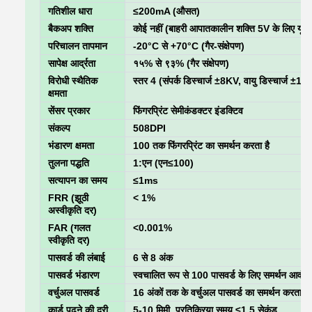
गतिशील धारा
≤200mA (औसत)
बैकअप शक्ति
कोई नहीं (बाहरी आपातकालीन शक्ति 5V के लिए यूएसब
परिचालन तापमान
-20°C से +70°C (गैर-संक्षेपण)
सापेक्ष आर्द्रता
१५% से ९३% (गैर संक्षेपण)
विरोधी स्थैतिक
स्तर 4 (संपर्क डिस्चार्ज ±8KV, वायु डिस्चार्ज ±1
क्षमता
सेंसर प्रकार
फिंगरप्रिंट सेमीकंडक्टर इंडक्टिव
संकल्प
508DPI
भंडारण क्षमता
100 तक फिंगरप्रिंट का समर्थन करता है
तुलना पद्धति
1:एन (एन≤100)
सत्यापन का समय
≤1ms
FRR (झूठी
< 1%
अस्वीकृति दर)
FAR (गलत
<0.001%
स्वीकृति दर)
पासवर्ड की लंबाई
6 से 8 अंक
पासवर्ड भंडारण
स्वचालित रूप से 100 पासवर्ड के लिए समर्थन आवंटि
वर्चुअल पासवर्ड
16 अंकों तक के वर्चुअल पासवर्ड का समर्थन करता है
कार्ड पढ़ने की दूरी
5-10 मिमी, प्रतिक्रिया समय ≤1.5 सेकंड