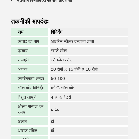
प्रौद्योगिकीः
आईरिस पहचान द्वार ताला
तकनीकी मापदंडः
नाम
विनिर्देश
उत्पाद का नाम
आईरिस स्कैनर दरवाजा ताला
प्रकार
स्मार्ट लॉक
सामग्री
स्टेनलेस स्टील
आकार
20 सेमी X 15 सेमी X 10 सेमी
उपयोगकर्ता क्षमता
50-100
लॉक कोर विनिर्देश
वर्ग C लॉक कोर
विद्युत आपूर्ति
4 X एए बैटरी
औसत मान्यता का
≤ 1s
समय
अलार्म
हाँ
आवाज संकेत
हाँ