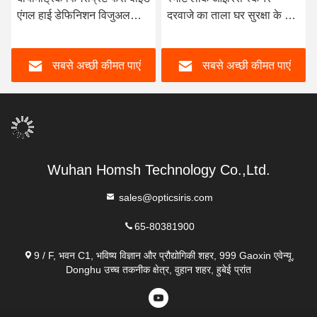
एंगल हाई डेफिनिशन विजुअल
दरवाजे का ताला घर सुरक्षा के लिए
स्मार्ट लॉक
आसान संचालन
सबसे अच्छी कीमत पाएं
सबसे अच्छी कीमत पाएं
Wuhan Homsh Technology Co.,Ltd.
sales@opticsiris.com
65-80381900
9 / F, भवन C1, भविष्य विज्ञान और प्रौद्योगिकी शहर, 999 Gaoxin एवेन्यू,
Donghu उच्च तकनीक क्षेत्र, वुहान शहर, हुबेई प्रांत