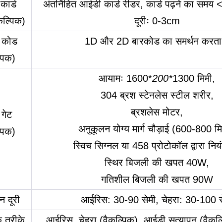
कार्ड
अंतर्निहित आईडी कार्ड रीडर, कार्ड पढ़ने का समय 
कल्पिक)
दूरीः 0-3cm
र कोड
1D और 2D बारकोड का समर्थन करता 
पिक)
आयामः 1600*
200*
1300 मिमी,
304 ब्रश स्टेनलेस स्टील शरीर,
ब्रशलेस मोटर,
 गेट
अनुकूलन योग्य मार्ग चौड़ाई (600-800 मि
पिक)
स्विच सिग्नल या 458 प्रोटोकॉल द्वारा निय
स्थिर बिजली की खपत 40W,
गतिशील बिजली की खपत 90W
 दूरी
आईरिस: 30-90 सेमी, चेहरा: 30-100 स
े तरीके
आईरिस, चेहरा (वैकल्पिक), आईडी सत्यापन (वैकल्