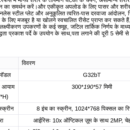
रफेस में मानव शरीर के तापमान घटकों के चयन, असामान्य शरीर क
दर्शन का समर्थन करें।और एकीकृत अपलोड के लिए पासर और शरीर
ेनलेस स्टील प्लेट और अनुकूलित त्वरित-पास दरवाजा आंदोलन, स
के लिए मजबूर है या खोलने स्वचालित रीसेट प्राप्त कर सकते 
क्ष्यीकरण उपकरणों के कई समूह, जटिल तार्किक निर्णय के माध्यम
द्धता प्रकाश पर्दे के उपयोग के साथ,पता लगाने की दूरी 5 सेमी 
विवरण
 मॉडल
G32bT
के आयाम
300*
190*
57 मिमी
*
H)
स्क्रीन
8 इंच का स्क्रीन, 1024*768 पिक्सल का रिज
रा
आईरिसः 10x ऑप्टिकल ज़ूम के साथ 2MP, च