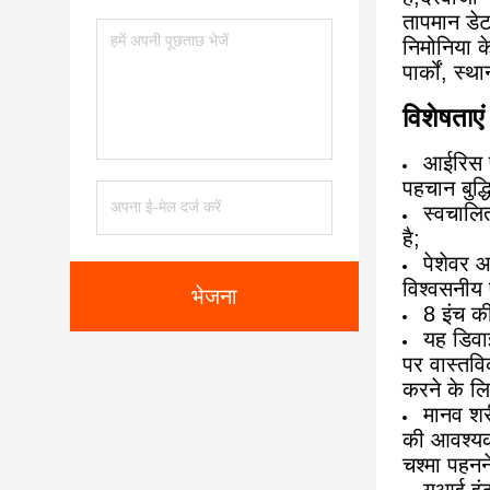
तापमान डेट
निमोनिया क
पार्कों, स्
विशेषताएं
आईरिस प
पहचान बुद
स्वचालि
है;
पेशेवर 
विश्वसनीय 
भेजना
8 इंच क
यह डिवा
पर वास्तविक
करने के लि
मानव शर
की आवश्यकत
चश्मा पहनन