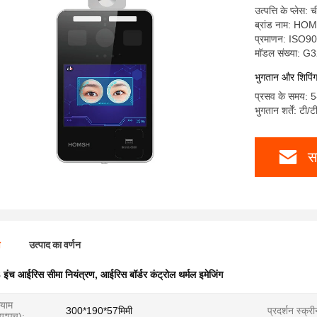
उत्पत्ति के प्लेस: 
ब्रांड नाम: H
प्रमाणन: ISO9
मॉडल संख्या: G
भुगतान और शिपिंग क
प्रसव के समय: 5
भुगतान शर्तें: टी/ट
स
ण
उत्पाद का वर्णन
 इंच आईरिस सीमा नियंत्रण
,
आईरिस बॉर्डर कंट्रोल थर्मल इमेजिंग
आयाम
300*190*57मिमी
प्रदर्शन स्क्री
यू*एच):