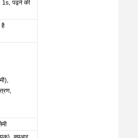
< 1s, पढ़ने की
है
मी),
ंत्रण,
ेमी
पिक), क्यूआर