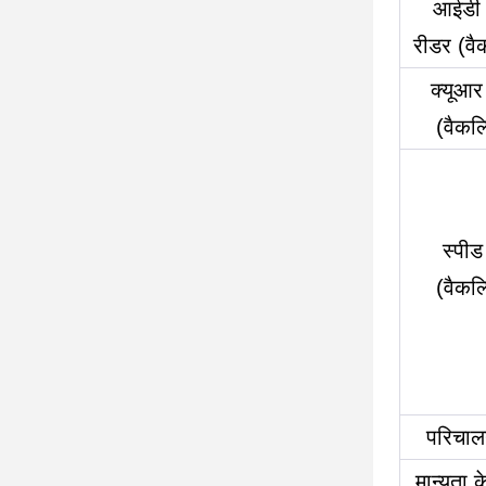
आईडी 
रीडर (वै
क्यूआ
(वैकल्
स्पीड
(वैकल्
परिचालन
मान्यता क