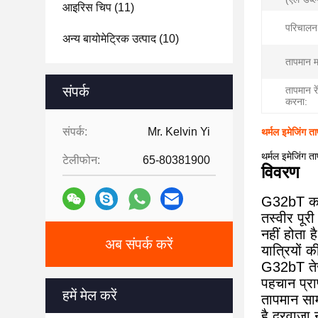
आइरिस चिप
(11)
परिचालन 
अन्य बायोमेट्रिक उत्पाद
(10)
तापमान म
संपर्क
तापमान र
करना:
संपर्क:
Mr. Kelvin Yi
थर्मल इमेजिंग त
थर्मल इमेजिंग 
टेलीफोन:
65-80381900
विवरण
G32bT का 
तस्वीर पूर
नहीं होता 
अब संपर्क करें
यात्रियों 
G32bT तेज
पहचान प्र
हमें मेल करें
तापमान साम
है,दरवाजा 