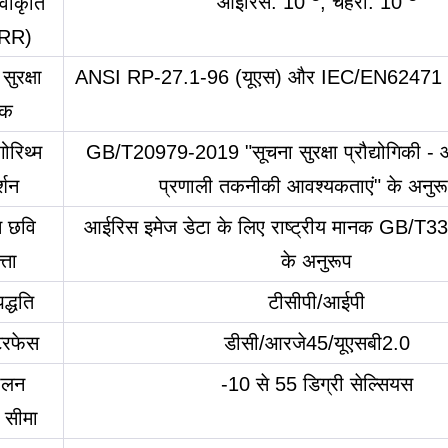
आइरिस: 10
, चेहरा: 10
वीकृति
FRR)
ुरक्षा
ANSI RP-27.1-96 (यूएस) और IEC/EN62471 (ई
नक
ोरिथ्म
GB/T20979-2019 "सूचना सुरक्षा प्रौद्योगिकी - 
्शन
प्रणाली तकनीकी आवश्यकताएं" के अनुरू
 छवि
आईरिस इमेज डेटा के लिए राष्ट्रीय मानक GB/T
्ता
के अनुरूप
द्धति
टीसीपी/आईपी
टरफेस
डीसी/आरजे45/यूएसबी2.0
ालन
-10 से 55 डिग्री सेल्सियस
 सीमा