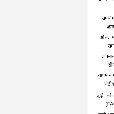
उपयोगक
क्षम
औसत प
सम
तापमा
सी
तापमान 
सटी
झूठी स्वी
(FA