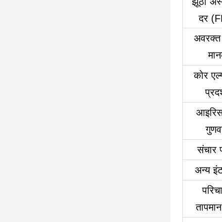
झूठी अस्
दर (
अवरक्त स
मा
कोर एल्ग
प्रदर
आइरिस
गुणवत
संचार प
अन्य इं
परिच
तापमान