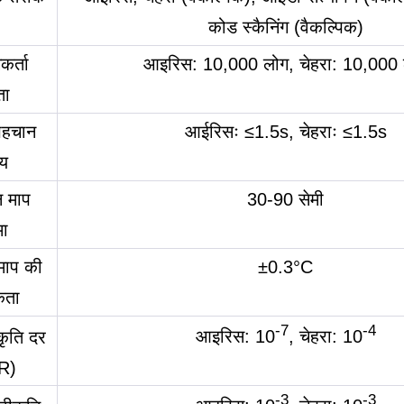
कोड स्कैनिंग (वैकल्पिक)
र्ता
आइरिस: 10,000 लोग, चेहरा: 10,000
ता
हचान
आईरिसः ≤1.5s, चेहराः ≤1.5s
य
न माप
30-90 सेमी
मा
माप की
±0.3°C
कता
-7
-4
आइरिस: 10
, चेहरा: 10
कृति दर
R)
-3
-3