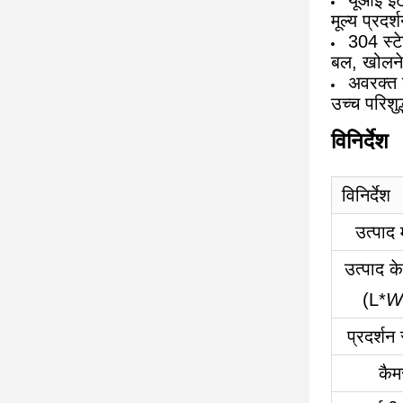
यूआई इंट
मूल्य प्र
304 स्ट
बल, खोलने 
अवरक्त ल
उच्च परिशु
विनिर्देश
विनिर्देश
उत्पाद
उत्पाद 
(L*
W
प्रदर्शन 
कैम