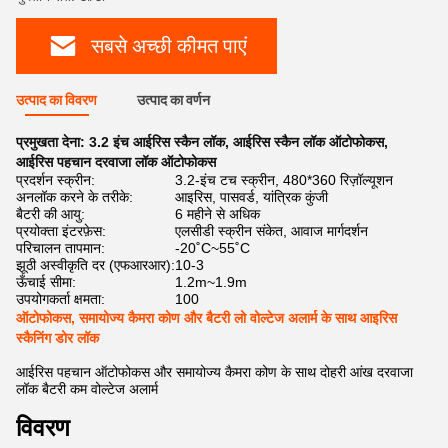
सबसे अच्छी कीमत पाएं
उत्पाद का विवरण
उत्पाद का वर्णन
प्रमुखता देना:
3.2 इंच आईरिस स्कैन लॉक
,
आईरिस स्कैन लॉक ऑटोफोकस
,
आईरिस पहचान दरवाजा लॉक ऑटोफोकस
प्रदर्शन स्क्रीन:
3.2-इंच टच स्क्रीन, 480*360 रिज़ॉल्यूशन
अनलॉक करने के तरीके:
आइरिस, पासवर्ड, यांत्रिक कुंजी
बैटरी की आयु:
6 महीने से अधिक
प्रयोक्ता इंटरफ़ेस:
एलसीडी स्क्रीन संकेत, आवाज मार्गदर्शन
परिचालन तापमान:
-20˚C~55˚C
झूठी अस्वीकृति दर (एफआरआर):
10-3
ऊँचाई सीमा:
1.2m~1.9m
उपयोगकर्ता क्षमता:
100
ऑटोफोकस, समायोज्य कैमरा कोण और बैटरी लो वोल्टेज अलार्म के साथ आइरिस
स्कैनिंग डोर लॉक
आईरिस पहचान ऑटोफोकस और समायोज्य कैमरा कोण के साथ दोहरी आंख दरवाजा
लॉक बैटरी कम वोल्टेज अलार्म
विवरण