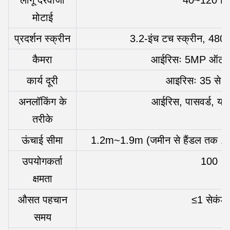
मोटाई
प्रदर्शन स्क्रीन
3.2-इंच टच स्क्रीन, 480*
कैमरा
आईरिसः 5MP ऑटोफ
कार्य दूरी
आइरिसः 35 से 6
अनलॉकिंग के
आईरिस, पासवर्ड, यांत
तरीके
ऊंचाई सीमा
1.2m~1.9m (जमीन से हैंडल तक 1 मी
उपयोगकर्ता
100
क्षमता
औसत पहचान
≤1 सेकंड
समय