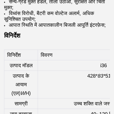
सैन्य-ग्रेड मुक्त हैंडल, ताला उठाओ, सुरक्षित और चिंता
मुक्त;
विध्वंस विरोधी, बैटरी कम वोल्टेज अलार्म, अधिक
सुनिश्चित उपयोग;
आपात स्थिति में आपातकालीन बिजली आपूर्ति इंटरफ़ेस;
विनिर्देश
विनिर्देश
विवरण
उत्पाद मॉडल
i36
उत्पाद के
428*
83*
51 म
आयाम
(एल)
W
H)
सामग्री
उच्च शक्ति वाले जस्ता
लागू दरवाजा
40~120 मि