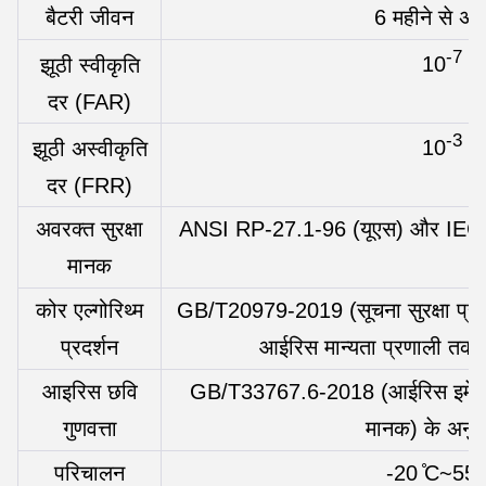
बैटरी जीवन
6 महीने से अ
-7
10
झूठी स्वीकृति
दर (FAR)
-3
10
झूठी अस्वीकृति
दर (FRR)
अवरक्त सुरक्षा
ANSI RP-27.1-96 (यूएस) और IEC/
मानक
कोर एल्गोरिथ्म
GB/T20979-2019 (सूचना सुरक्षा प्रौद
प्रदर्शन
आईरिस मान्यता प्रणाली तक
आइरिस छवि
GB/T33767.6-2018 (आईरिस इमेज डेट
गुणवत्ता
मानक) के अनुरू
परिचालन
-20 ̊C~55 