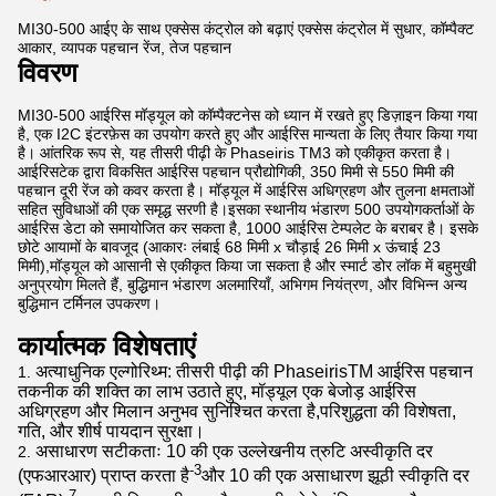
MI30-500 आईए के साथ एक्सेस कंट्रोल को बढ़ाएं एक्सेस कंट्रोल में सुधार, कॉम्पैक्ट
आकार, व्यापक पहचान रेंज, तेज पहचान
विवरण
MI30-500 आईरिस मॉड्यूल को कॉम्पैक्टनेस को ध्यान में रखते हुए डिज़ाइन किया गया
है, एक I2C इंटरफ़ेस का उपयोग करते हुए और आईरिस मान्यता के लिए तैयार किया गया
है। आंतरिक रूप से, यह तीसरी पीढ़ी के Phaseiris TM3 को एकीकृत करता है।
आईरिसटेक द्वारा विकसित आईरिस पहचान प्रौद्योगिकी, 350 मिमी से 550 मिमी की
पहचान दूरी रेंज को कवर करता है। मॉड्यूल में आईरिस अधिग्रहण और तुलना क्षमताओं
सहित सुविधाओं की एक समृद्ध सरणी है।इसका स्थानीय भंडारण 500 उपयोगकर्ताओं के
आईरिस डेटा को समायोजित कर सकता है, 1000 आईरिस टेम्पलेट के बराबर है। इसके
छोटे आयामों के बावजूद (आकारः लंबाई 68 मिमी x चौड़ाई 26 मिमी x ऊंचाई 23
मिमी),मॉड्यूल को आसानी से एकीकृत किया जा सकता है और स्मार्ट डोर लॉक में बहुमुखी
अनुप्रयोग मिलते हैं, बुद्धिमान भंडारण अलमारियाँ, अभिगम नियंत्रण, और विभिन्न अन्य
बुद्धिमान टर्मिनल उपकरण।
कार्यात्मक विशेषताएं
अत्याधुनिक एल्गोरिथ्म: तीसरी पीढ़ी की PhaseirisTM आईरिस पहचान
तकनीक की शक्ति का लाभ उठाते हुए, मॉड्यूल एक बेजोड़ आईरिस
अधिग्रहण और मिलान अनुभव सुनिश्चित करता है,परिशुद्धता की विशेषता,
गति, और शीर्ष पायदान सुरक्षा।
असाधारण सटीकताः 10 की एक उल्लेखनीय त्रुटि अस्वीकृति दर
-3
(एफआरआर) प्राप्त करता है
और 10 की एक असाधारण झूठी स्वीकृति दर
-7