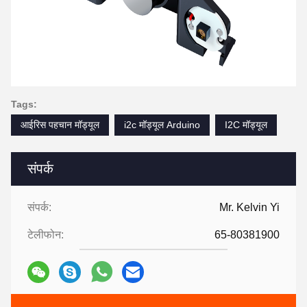
Tags:
आईरिस पहचान मॉड्यूल
i2c मॉड्यूल Arduino
I2C मॉड्यूल
संपर्क
संपर्क:
Mr. Kelvin Yi
टेलीफोन:
65-80381900