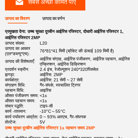
सबसे अच्छी कीमत पाएं
उत्पाद का विवरण
उत्पाद का वर्णन
प्रमुखता देना:
उच्च सुरक्षा दूरबीन आईरिस रजिस्टर
,
दोधारी आईरिस रजिस्टर 1
,
आईरिस रजिस्टर 2MP
उत्पाद संख्या:
L20
उत्पाद का आकार
76*81*41 मिमी (ब्रैकेट की ऊंचाई 109 मिमी है)
(एल*डब्ल्यू*एच):
आईरिस संग्रह, आईरिस पंजीकरण, आईरिस पहचान, आईरिस
उत्पाद की विशेषताएँ:
एन्क्रिप्शन, आईरिस डिक्रिप्शन
प्रदर्शन स्क्रीन:
2.4 इंच, रेजोल्यूशन 240*320पिक्सेल
झगड़ा:
आईरिस: 2MP
कार्यक्षेत्र:
आईरिस: 21 सेमी ~ 27 सेमी
संग्रहण विधि:
गैर-संपर्क, स्वचालित ट्रिगर
पहचान विधि:
आइरिस
औसत पंजीकरण समय:
<1s
औसत पहचान समय:
<1s
संचार पद्धति:
टाइप-सी
कार्य -तापमान:
-10°C～55°C
कार्य पर्यावरण आर्द्रता:
0 ~ 93% आरएच, गैर-संघनक
वोल्टेज:
5V
उच्च सुरक्षा दूरबीन आईरिस रजिस्टर 1s पहचान समय 2MP