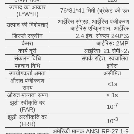
उत्पाद का आकार
76*81*41 मिमी (ब्रेकेट की ऊंचाई
(L*W*H)
आईरिस संग्रह, आईरिस पंजीकरण,
उत्पाद की विशेषताएं
आईरिस एन्क्रिप्शन, आईरिस ड
डिस्प्ले स्क्रीन
2.4 इंच, संकल्प 240*320
कैमरा
आईरिसः 2MP
कार्य दूरी
आइरिसः 21 सेमी~27 स
संकलन विधि
संपर्क रहित, स्वचालित ट
पहचान विधि
इरिस
उपयोगकर्ता क्षमता
असीमित
औसत पंजीकरण
<1s
समय
औसत मान्यता समय
≤ 1s
झूठी स्वीकृति दर
-7
10
(FAR)
झूठी अस्वीकृति दर
-3
10
(FRR)
अमेरिकी मानक ANSI RP-27.1-96 के