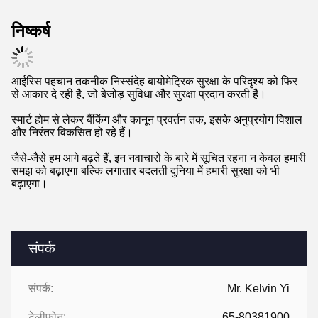
कानून प्रवर्तन एजेंसियां आपराधिक पहचान और जांच के लिए आइरिस की
पहचान की शक्ति का उपयोग कर रही हैं।
यह तकनीक क्षेत्र में व्यक्तियों की त्वरित पहचान करने की अनुमति देती है,
जिससे पुलिस कार्य की दक्षता में काफी वृद्धि होती है।
आइरिस को स्कैन करके, अधिकारी जल्दी से यह निर्धारित कर सकते हैं कि
किसी संदिग्ध का आपराधिक रिकॉर्ड है या नहीं, जिससे सार्वजनिक सुरक्षा में
सुधार होता है।
जैसे-जैसे एजेंसियां अपने परिचालन में आइरिस पहचान को एकीकृत करती हैं,
समुदायों को बेहतर सुरक्षा और घटनाओं पर तेजी से प्रतिक्रिया की उम्मीद हो
सकती है।
10बायोमेट्रिक प्रौद्योगिकी में अनुसंधान एवं विकास
आईरिस पहचान का भविष्य निरंतर शोध और विकास में निहित है जिसका
उद्देश्य सटीकता और दक्षता में वृद्धि करना है।
नवोन्मेषक स्कैनिंग गति और विश्वसनीयता में सुधार के लिए नए एल्गोरिदम
और तकनीकों की खोज कर रहे हैं, जिससे व्यापक रूप से अपनाने का मार्ग
प्रशस्त होता है।