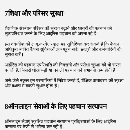
आईरिस मान्यता बैंकिंग लेनदेन के लिए सुरक्षा की एक अतिरिक्त परत जोड़कर
वित्तीय सेवा उद्योग को बदल रही है।
ग्राहक अपने खातों तक पहुँच सकते हैं और अपने अद्वितीय आईरिस पैटर्न का
उपयोग करके लेनदेन को अधिकृत कर सकते हैं, जिससे धोखाधड़ी करने
वालों के लिए खातों को तोड़ना लगभग असंभव हो जाता है।
यह तकनीक न केवल सुरक्षा में वृद्धि करती है बल्कि पारंपरिक प्रमाणीकरण
विधियों को दरकिनार करने की अनुमति देते हुए अधिक सुविधाजनक बैंकिंग
अनुभव भी प्रदान करती है।
जैसे-जैसे बैंक इन समाधानों को लागू करते हैं, ग्राहक अपने वित्त का प्रबंधन
करते समय अधिक सुरक्षित महसूस कर सकते हैं।
6. कॉर्पोरेट एक्सेस कंट्रोल
कॉर्पोरेट वातावरण संवेदनशील क्षेत्रों में सुरक्षित पहुंच नियंत्रण के लिए
आइरिस पहचान को तेजी से अपना रहे हैं।
इस तकनीक का उपयोग करके, व्यवसाय यह सुनिश्चित कर सकते हैं कि
केवल अधिकृत कर्मचारी प्रतिबंधित क्षेत्रों में प्रवेश कर सकें, जिससे
कार्यस्थल की सुरक्षा बढ़े।