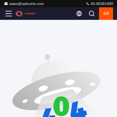
sales@opticsiris.com
65-80381900
बोली