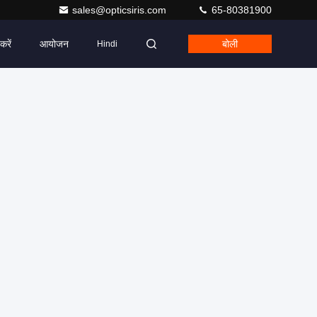
sales@opticsiris.com
65-80381900
करें
आयोजन
बोली
Hindi