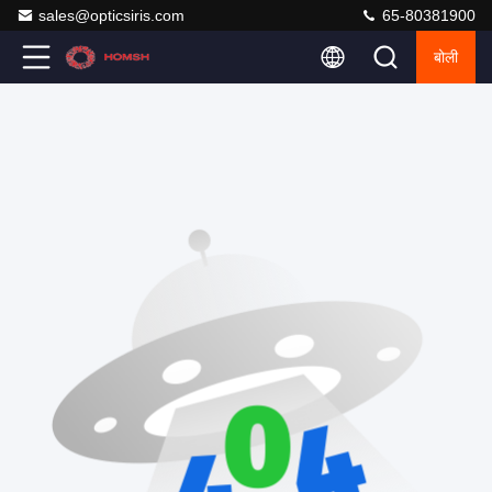
sales@opticsiris.com
65-80381900
बोली