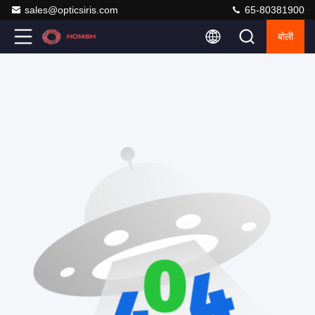
sales@opticsiris.com
65-80381900
बोली